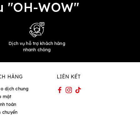
đều "OH-WOW"
Dịch vụ hỗ trợ khách hàng
nhanh chóng
CH HÀNG
LIÊN KẾT
ao dịch chung
o mật
nh toán
n chuyển