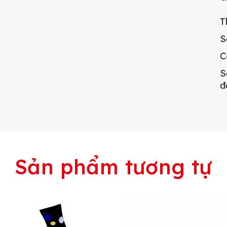
T
S
C
S
đ
Sản phẩm tương tự