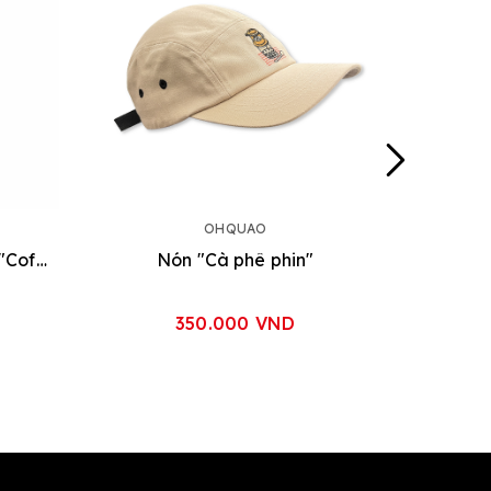
OHQUAO
Hộp quà hoạ tiết gói sẵn "Coffee Dot" [2 loại]
Nón "Cà phê phin"
Nam 
350.000 VND