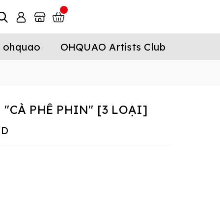
 ohquao
OHQUAO Artists Club
"CÀ PHÊ PHIN" [3 LOẠI]
ND