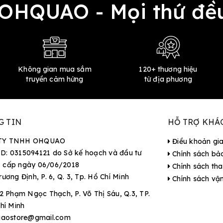
 OHQUAO - Mọi thứ 
Không gian mua sắm
120+ thương hiệu
truyền cảm hứng
từ địa phương
G TIN
HỖ TRỢ KHÁ
TY TNHH OHQUAO
Điều khoản gi
D: 0315094121 do Sở kế hoạch và đầu tư
Chính sách bả
 cấp ngày 06/06/2018
Chính sách tha
rương Định, P. 6, Q. 3, Tp. Hồ Chí Minh
Chính sách vậ
2 Phạm Ngọc Thạch, P. Võ Thị Sáu, Q.3, TP.
hí Minh
aostore@gmail.com