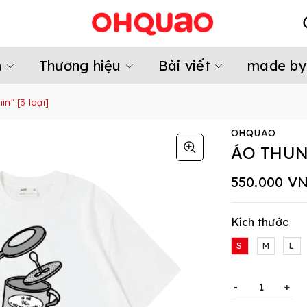
m
Thương hiệu
Bài viết
made by
n" [3 loại]
OHQUAO
ÁO THUN 
550.000 V
Kích thước
S
M
L
-
+