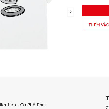
THÊM VÀO
tion - Cà Phê Phin
C