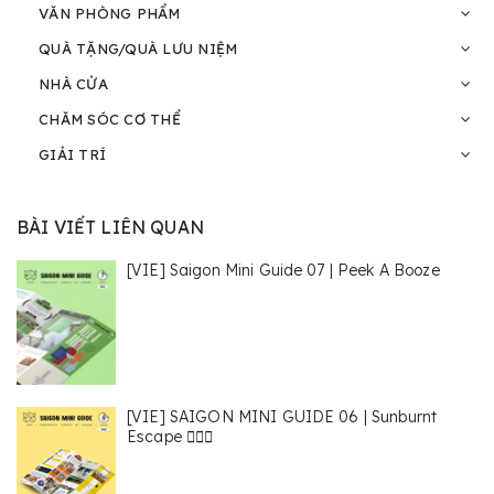
VĂN PHÒNG PHẨM
QUÀ TẶNG/QUÀ LƯU NIỆM
NHÀ CỬA
CHĂM SÓC CƠ THỂ
GIẢI TRÍ
BÀI VIẾT LIÊN QUAN
[VIE] Saigon Mini Guide 07 | Peek A Booze
[VIE] SAIGON MINI GUIDE 06 | Sunburnt
Escape 🏄🏻‍♀️