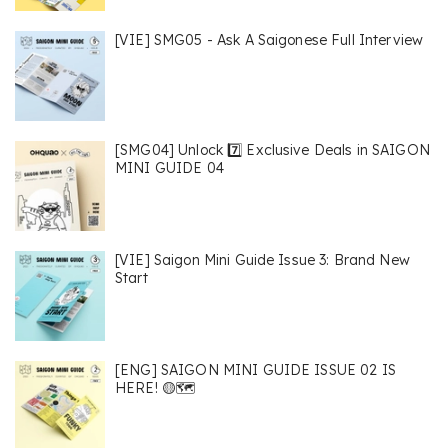
[VIE] SMG05 - Ask A Saigonese Full Interview
[SMG04] Unlock 7️⃣ Exclusive Deals in SAIGON
MINI GUIDE 04
[VIE] Saigon Mini Guide Issue 3: Brand New
Start
[ENG] SAIGON MINI GUIDE ISSUE 02 IS
HERE! 🟡🗺