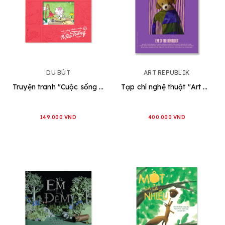
DU BÚT
ART REPUBLIK
Truyện tranh "Cuộc sống nhiệm mầu của Mèo Trắng" Vol1
Tạp chí nghệ thuật "Art Republik Magazine" [EN/VN]
149.000 VND
400.000 VND