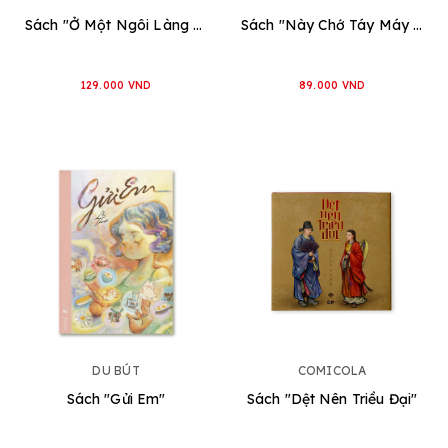
Sách "Ở Một Ngôi Làng Ven Biển"
Sách "Này Chớ Táy Máy Liếm Sách"
129.000 VND
89.000 VND
DU BÚT
COMICOLA
Sách "Gửi Em"
Sách "Dệt Nên Triều Đại"