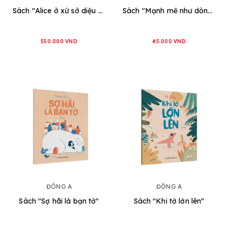
Sách "Alice ở xứ sở diệu kì và alice ở xứ sở trong gương" NXB Đông A
Sách "Mạnh mẽ như dòng sông"
550.000 VND
45.000 VND
ĐÔNG A
ĐÔNG A
Sách "Sợ hãi là bạn tớ"
Sách "Khi tớ lớn lên"