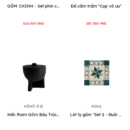
GỐM CHINH - Set phin cafe Một Cột [2 loại]
Đế cắm trầm "Cọp vô ưu"
520.000 VND
235.000 VND
HŌKŌ 芳香
MIKA
Nến thơm Gốm Bàu Trúc HOKO [3 loại]
Lót ly gốm "Set 2 - Đuôi cá vân sò"