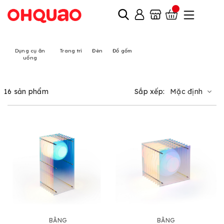
Dụng cụ ăn
Trang trí
Đèn
Đồ gốm
uống
16 sản phẩm
Sắp xếp:
Mặc định
BẰNG
BẰNG