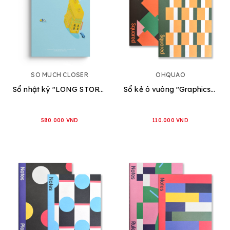
SO MUCH CLOSER
OHQUAO
Sổ nhật ký "LONG STORY SHORT"
Sổ kẻ ô vuông "Graphics of Vietnam" [2 loại]
580.000 VND
110.000 VND