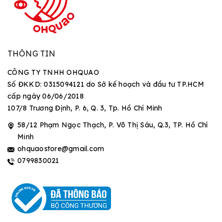
THÔNG TIN
CÔNG TY TNHH OHQUAO
Số ĐKKD: 0315094121 do Sở kế hoạch và đầu tư TP.HCM
cấp ngày 06/06/2018
107/8 Trương Định, P. 6, Q. 3, Tp. Hồ Chí Minh
58/12 Phạm Ngọc Thạch, P. Võ Thị Sáu, Q.3, TP. Hồ Chí
Minh
ohquaostore@gmail.com
0799830021