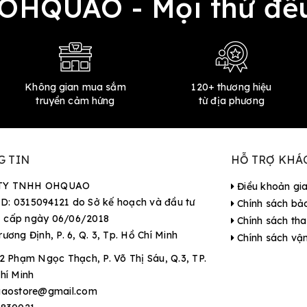
 OHQUAO - Mọi thứ 
Không gian mua sắm
120+ thương hiệu
truyền cảm hứng
từ địa phương
G TIN
HỖ TRỢ KHÁ
TY TNHH OHQUAO
Điều khoản gi
D: 0315094121 do Sở kế hoạch và đầu tư
Chính sách bả
 cấp ngày 06/06/2018
Chính sách tha
rương Định, P. 6, Q. 3, Tp. Hồ Chí Minh
Chính sách vậ
2 Phạm Ngọc Thạch, P. Võ Thị Sáu, Q.3, TP.
hí Minh
aostore@gmail.com