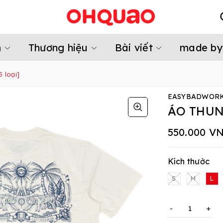
m
Thương hiệu
Bài viết
made by
 loại]
EASYBADWOR
ÁO THUN 
550.000 V
Kích thước
S
M
L
-
+