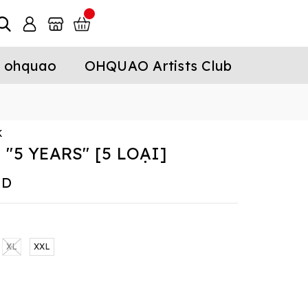
 ohquao
OHQUAO Artists Club
K
"5 YEARS" [5 LOẠI]
ND
XL
XXL