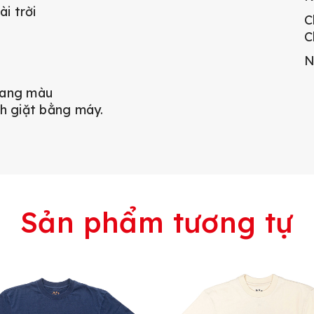
i trời
C
C
N
loang màu
nh giặt bằng máy.
Sản phẩm tương tự