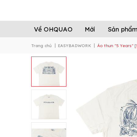
Về OHQUAO
Mới
Sản phẩ
|
|
Trang chủ
EASYBADWORK
Áo thun "5 Years" [5