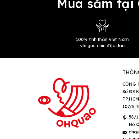
Mua sắm tại
100% tinh thần Việt Nam
với góc nhìn độc đáo
THÔN
CÔNG 
Số ĐKK
TP.HCM
107/8 T
58/1
Hồ C
ohqu