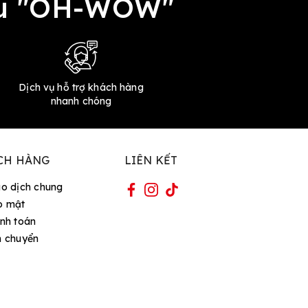
đều "OH-WOW"
Dịch vụ hỗ trợ khách hàng
nhanh chóng
CH HÀNG
LIÊN KẾT
ao dịch chung
o mật
nh toán
n chuyển