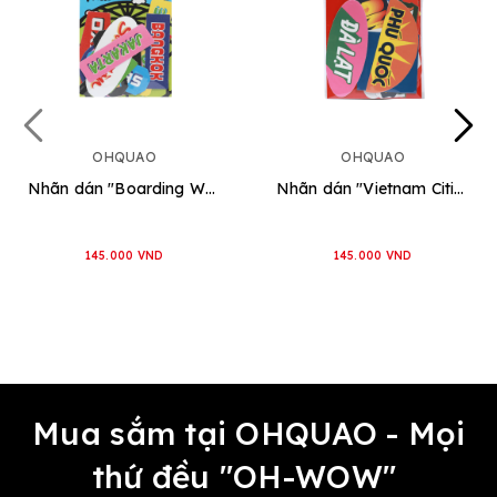
OHQUAO
OHQUAO
Nhãn dán "Boarding World"
Nhãn dán "Vietnam Cities"
145.000 VND
145.000 VND
Mua sắm tại OHQUAO - Mọi
thứ đều "OH-WOW"