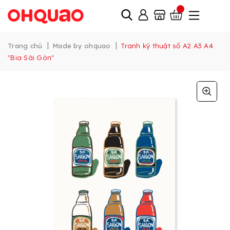
|
|
Trang chủ
Made by ohquao
Tranh kỹ thuật số A2 A3 A4
"Bia Sài Gòn"