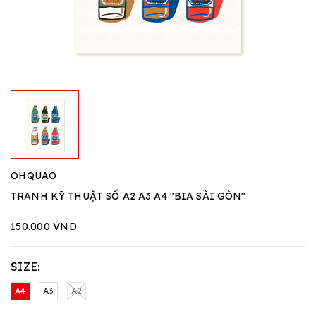
OHQUAO
TRANH KỸ THUẬT SỐ A2 A3 A4 "BIA SÀI GÒN"
150.000 VND
SIZE:
A4
A3
A2