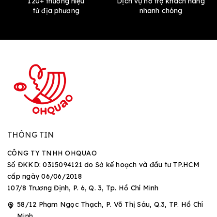
120+ thương hiệu
Dịch vụ hỗ trợ khách hàng
từ địa phương
nhanh chóng
THÔNG TIN
CÔNG TY TNHH OHQUAO
Số ĐKKD: 0315094121 do Sở kế hoạch và đầu tư TP.HCM
cấp ngày 06/06/2018
107/8 Trương Định, P. 6, Q. 3, Tp. Hồ Chí Minh
58/12 Phạm Ngọc Thạch, P. Võ Thị Sáu, Q.3, TP. Hồ Chí
Minh