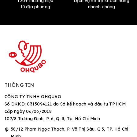
120+ thương hiệu
Dịch vụ hỗ trợ khách hàng
từ địa phương
nhanh chóng
THÔNG TIN
CÔNG TY TNHH OHQUAO
Số ĐKKD: 0315094121 do Sở kế hoạch và đầu tư TP.HCM
cấp ngày 06/06/2018
107/8 Trương Định, P. 6, Q. 3, Tp. Hồ Chí Minh
58/12 Phạm Ngọc Thạch, P. Võ Thị Sáu, Q.3, TP. Hồ Chí
Minh