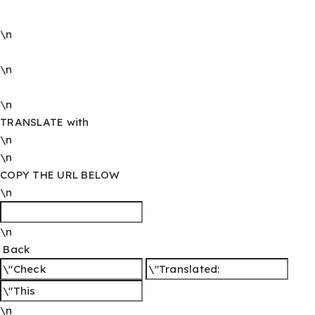
\n
\n
\n
TRANSLATE with
\n
\n
COPY THE URL BELOW
\n
\n
Back
\n