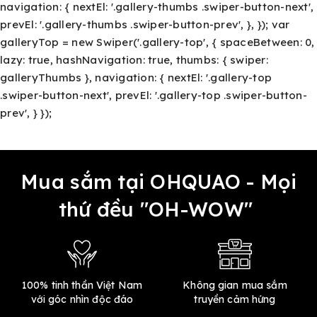
navigation: { nextEl: '.gallery-thumbs .swiper-button-next',
prevEl: '.gallery-thumbs .swiper-button-prev', }, }); var
galleryTop = new Swiper('.gallery-top', { spaceBetween: 0,
lazy: true, hashNavigation: true, thumbs: { swiper:
galleryThumbs }, navigation: { nextEl: '.gallery-top
.swiper-button-next', prevEl: '.gallery-top .swiper-button-
prev', } });
Mua sắm tại OHQUAO - Mọi
thứ đều "OH-WOW"
100% tinh thần Việt Nam
Không gian mua sắm
với góc nhìn độc đáo
truyền cảm hứng