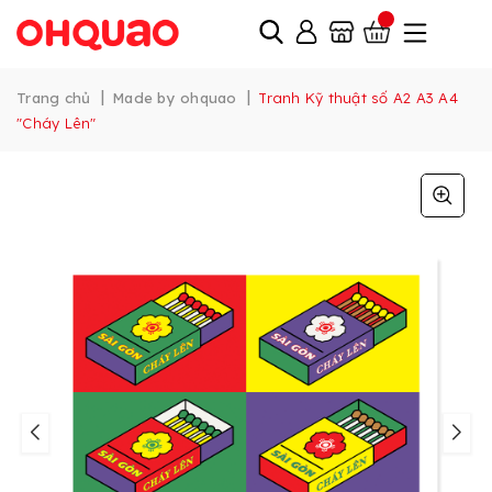
|
|
Trang chủ
Made by ohquao
Tranh Kỹ thuật số A2 A3 A4
"Cháy Lên"