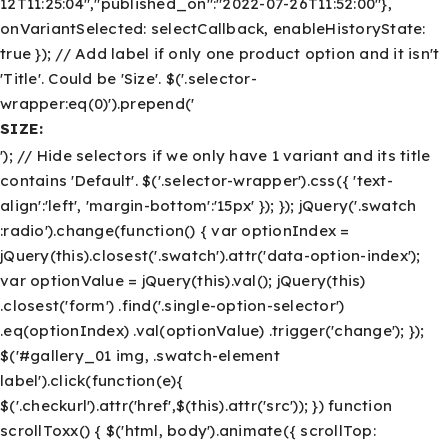
12T11:25:04","published_on":"2022-07-26T11:52:00"},
onVariantSelected: selectCallback, enableHistoryState:
true }); // Add label if only one product option and it isn't
'Title'. Could be 'Size'. $('.selector-
wrapper:eq(0)').prepend('
SIZE:
'); // Hide selectors if we only have 1 variant and its title
contains 'Default'. $('.selector-wrapper').css({ 'text-
align':'left', 'margin-bottom':'15px' }); }); jQuery('.swatch
:radio').change(function() { var optionIndex =
jQuery(this).closest('.swatch').attr('data-option-index');
var optionValue = jQuery(this).val(); jQuery(this)
.closest('form') .find('.single-option-selector')
.eq(optionIndex) .val(optionValue) .trigger('change'); });
$('#gallery_01 img, .swatch-element
label').click(function(e){
$('.checkurl').attr('href',$(this).attr('src')); }) function
scrollToxx() { $('html, body').animate({ scrollTop: