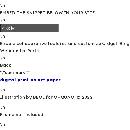
\n
EMBED THE SNIPPET BELOW IN YOUR SITE
\n
\n
Enable collaborative features and customize widget:
Bing
Webmaster Portal
\n
Back
","summary":"
digital print on art paper
\n
Illustration by BEOL for OHQUAO, © 2022
\n
Frame not included
\n