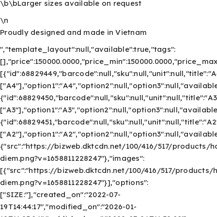
\b\bLarger sizes available on request
\n
Proudly designed and made in Vietnam
","template_layout":null,"available":true,"tags":
[],"price":150000.0000,"price_min":150000.0000,"price_m
[{"id":68829449,"barcode":null,"sku":null,"unit":null,"title":"
["A4"],"option1":"A4","option2":null,"option3":null,"avail
{"id":68829450,"barcode":null,"sku":null,"unit":null,"title":"A
["A3"],"option1":"A3","option2":null,"option3":null,"avail
{"id":68829451,"barcode":null,"sku":null,"unit":null,"title":"A2
["A2"],"option1":"A2","option2":null,"option3":null,"avail
{"src":"https://bizweb.dktcdn.net/100/416/517/products/h
diem.png?v=1658811228247"},"images":
[{"src":"https://bizweb.dktcdn.net/100/416/517/products/
diem.png?v=1658811228247"}],"options":
["SIZE:"],"created_on":"2022-07-
19T14:44:17","modified_on":"2026-01-