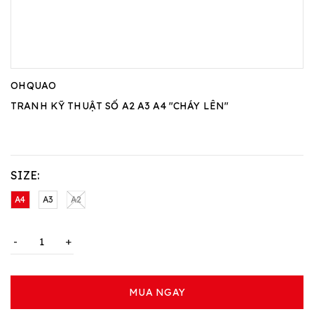
OHQUAO
TRANH KỸ THUẬT SỐ A2 A3 A4 "CHÁY LÊN"
SIZE:
A4
A3
A2
-
+
MUA NGAY