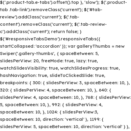
$('.product-tab.e-tabs').offset().top }, 'slow'); $('.product-
tab .tab-link').removeClass('current'); $('#tab-
review').addClass('current'); $('.tab-
content').removeClass('current'); $('.tab-review-
c').addClass('current'); return false; }
$('#responsiveTabsDemo').responsiveTabs({
startCollapsed: 'accordion' }); var galleryThumbs = new
Swiper('.gallery-thumbs', { spaceBetween: 5,
slidesPerView: 20, freeMode: true, lazy: true,
watchSlidesVisibility: true, watchSlidesProgress: true,
hashNavigation: true, slideToClickedSlide: true,
breakpoints: { 300: { slidesPerView: 3, spaceBetween: 10, },
320: { slidesPerView: 4, spaceBetween: 10, }, 640: {
slidesPerView: 4, spaceBetween: 10, }, 768: { slidesPerView:
5, spaceBetween: 10, }, 992: { slidesPerView: 4,
spaceBetween: 10, }, 1024: { slidesPerView:3,
spaceBetween: 10, direction: 'vertical' }, 1199: {
slidesPerView: 5, spaceBetween: 10, direction: 'vertical' } },