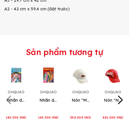
A3 - 29.7 cm x 42 cm
A2 - 42 cm x 59.4 cm (Đặt trước)
Sản phẩm tương tự
OHQUAO
OHQUAO
OHQUAO
OHQUAO
Nhãn dán "Boarding World"
Nhãn dán "Vietnam Cities"
Nón "Mắc Chạy"
Nón "Ngựa Phi Vạn Dặm"
145.000 VND
145.000 VND
350.000 VND
420.000 VND