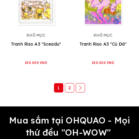
KHÔ MỰC
KHÔ MỰC
Tranh Riso A3 "Sceadu"
Tranh Riso A3 "Cú Đá"
250.000 VND
250.000 VND
1
2
Mua sắm tại OHQUAO - Mọi
thứ đều "OH-WOW"