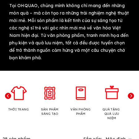
Tại OHQUAO, chúng mình không chỉ mang đến những
món quà – mà còn tạo ra những trải nghiệm nghệ thuật
mới mẻ. Mỗi sản phẩm là kết tinh của sự sáng tạo từ
các nghệ sĩ trẻ với góc nhìn mới mẻ về văn hóa Việt
Nam hiện đại. Từ văn phòng phẩm, tranh minh họa đến
phụ kiện và quà lưu niệm, tất cả đều được tuyển chọn
để trở thành nguồn cảm hứng và một câu chuyện chờ
bạn khám phá.
THỜI TRANG
SẢN PHẨM
VĂN PHÒNG
QUÀ TẶNG
N
SÁNG TẠO
PHẨM
QUÀ LƯU
NIỆM
28 sản phẩm
Sắp xếp:
Mặc định