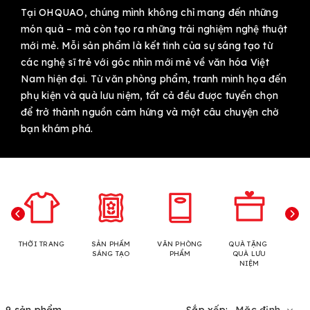
Tại OHQUAO, chúng mình không chỉ mang đến những
món quà – mà còn tạo ra những trải nghiệm nghệ thuật
mới mẻ. Mỗi sản phẩm là kết tinh của sự sáng tạo từ
các nghệ sĩ trẻ với góc nhìn mới mẻ về văn hóa Việt
Nam hiện đại. Từ văn phòng phẩm, tranh minh họa đến
phụ kiện và quà lưu niệm, tất cả đều được tuyển chọn
để trở thành nguồn cảm hứng và một câu chuyện chờ
bạn khám phá.
THỜI TRANG
SẢN PHẨM
VĂN PHÒNG
QUÀ TẶNG
N
SÁNG TẠO
PHẨM
QUÀ LƯU
NIỆM
9 sản phẩm
Sắp xếp:
Mặc định