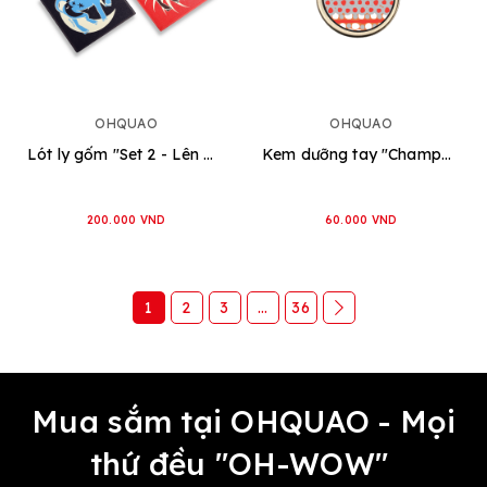
OHQUAO
OHQUAO
Lót ly gốm "Set 2 - Lên Ngựa"
Kem dưỡng tay "Champagne Berries"
200.000 VND
60.000 VND
1
2
3
...
36
Mua sắm tại OHQUAO - Mọi
thứ đều "OH-WOW"