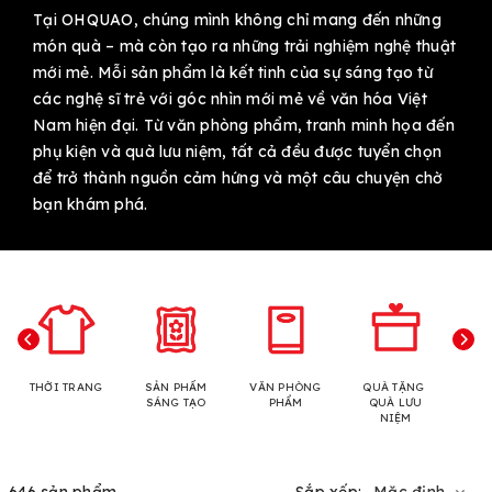
Tại OHQUAO, chúng mình không chỉ mang đến những
món quà – mà còn tạo ra những trải nghiệm nghệ thuật
mới mẻ. Mỗi sản phẩm là kết tinh của sự sáng tạo từ
các nghệ sĩ trẻ với góc nhìn mới mẻ về văn hóa Việt
Nam hiện đại. Từ văn phòng phẩm, tranh minh họa đến
phụ kiện và quà lưu niệm, tất cả đều được tuyển chọn
để trở thành nguồn cảm hứng và một câu chuyện chờ
bạn khám phá.
THỜI TRANG
SẢN PHẨM
VĂN PHÒNG
QUÀ TẶNG
N
SÁNG TẠO
PHẨM
QUÀ LƯU
NIỆM
646 sản phẩm
Sắp xếp:
Mặc định