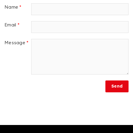
Name
*
Email
*
Message
*
Send