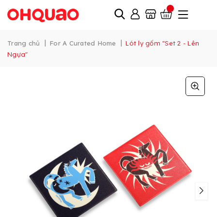
|
|
Trang chủ
For A Curated Home
Lót ly gốm "Set 2 - Lên
Ngựa"