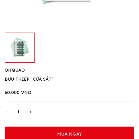
OHQUAO
BƯU THIẾP "CỬA SẮT"
60.000 VND
-
+
MUA NGAY