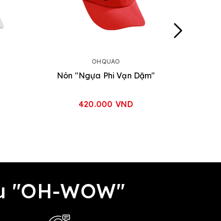
OHQUAO
Nón "Ngựa Phi Vạn Dặm"
420.000 VND
đều "OH-WOW"