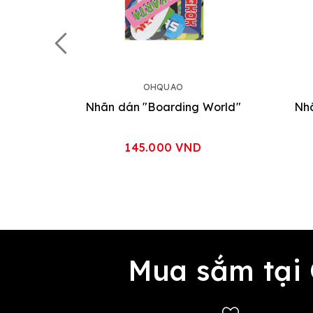
OHQUAO
Nhãn dán "Boarding World"
Nhã
145.000 VND
Mua sắm tại