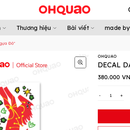
m
Thương hiệu
Bài viết
made by
Ngựa Đỏ"
OHQUAO
DECAL D
380.000 V
-
+