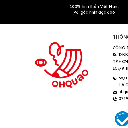
100% tinh thần Việt Nam
với góc nhìn độc đáo
THÔN
CÔNG 
Số ĐKK
TP.HCM
107/8 T
58/1
Hồ C
ohqu
079