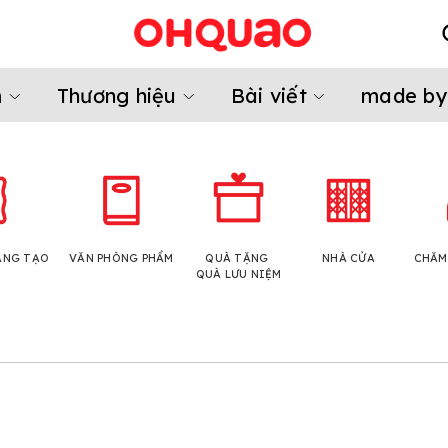
m
Thương hiệu
Bài viết
made by
ÁNG TẠO
VĂN PHÒNG PHẨM
QUÀ TẶNG
NHÀ CỬA
CHĂM
QUÀ LƯU NIỆM