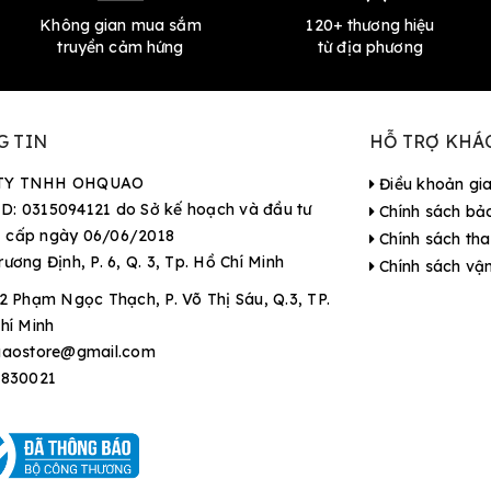
Không gian mua sắm
120+ thương hiệu
truyền cảm hứng
từ địa phương
G TIN
HỖ TRỢ KHÁ
TY TNHH OHQUAO
Điều khoản gi
D: 0315094121 do Sở kế hoạch và đầu tư
Chính sách bả
 cấp ngày 06/06/2018
Chính sách tha
rương Định, P. 6, Q. 3, Tp. Hồ Chí Minh
Chính sách vậ
2 Phạm Ngọc Thạch, P. Võ Thị Sáu, Q.3, TP.
hí Minh
aostore@gmail.com
9830021