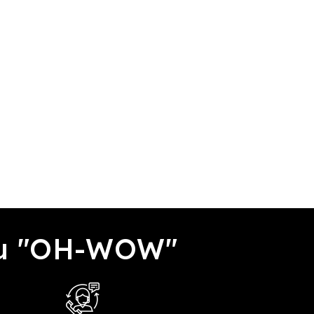
đều "OH-WOW"