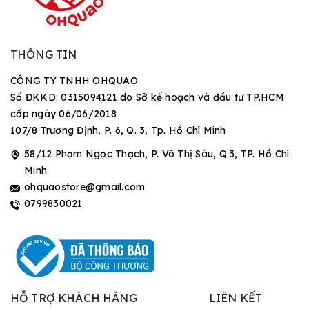
THÔNG TIN
CÔNG TY TNHH OHQUAO
Số ĐKKD: 0315094121 do Sở kế hoạch và đầu tư TP.HCM
cấp ngày 06/06/2018
107/8 Trương Định, P. 6, Q. 3, Tp. Hồ Chí Minh
58/12 Phạm Ngọc Thạch, P. Võ Thị Sáu, Q.3, TP. Hồ Chí
Minh
ohquaostore@gmail.com
0799830021
HỖ TRỢ KHÁCH HÀNG
LIÊN KẾT