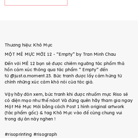
Thương hiệu: Khô Mực
MỘT MẺ MỰC MỚI 12 - “Empty” by Tran Minh Chau
Đến với MẺ 12 bạn sẽ được chiêm ngưỡng tác phẩm thả
hồn cảm xúc thông qua tác phẩm “ Empty” đến
từ
@just.a.moment.23
. Bức tranh được lấy cảm hứng từ
chính những xúc cảm khó nói của tác giả.
Vậy hãy đón xem, bức tranh khi được nhuốm mực Riso sẽ
có diện mạo như thế nào!! Và đừng quên hãy tham gia ngay
Một Mẻ Mực Mới bằng cách Post 1 hình original artwork
(tác phẩm gốc) & tag Khô Mực vào để cùng chung vui
trong dự án này nghen !
#risoprinting
#risograph