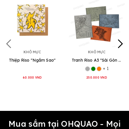
KHÔ MỰC
KHÔ MỰC
Thiệp Riso "Ngắm Sao"
Tranh Riso A3 "Sài Gòn Map"
+ 1
60.000 VND
250.000 VND
Mua sắm tại OHQUAO - Mọi