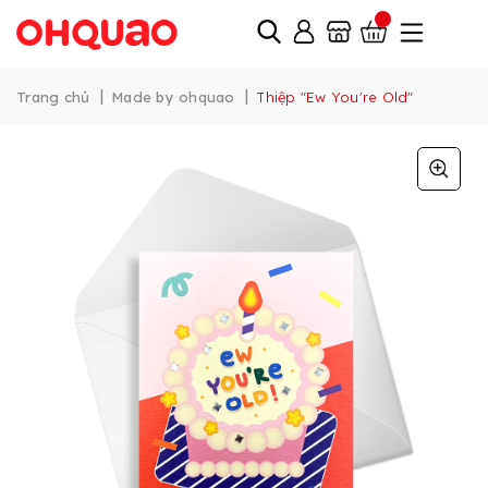
|
|
Trang chủ
Made by ohquao
Thiệp "Ew You're Old"