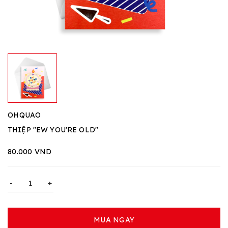
OHQUAO
THIỆP "EW YOU'RE OLD"
80.000 VND
-
+
MUA NGAY