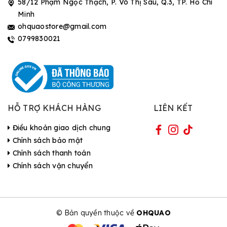
58/12 Phạm Ngọc Thạch, P. Võ Thị Sáu, Q.3, TP. Hồ Chí
Minh
ohquaostore@gmail.com
0799830021
HỖ TRỢ KHÁCH HÀNG
LIÊN KẾT
Điều khoản giao dịch chung
Chính sách bảo mật
Chính sách thanh toán
Chính sách vận chuyển
© Bản quyền thuộc về
OHQUAO
| Cung cấp bởi Sapo