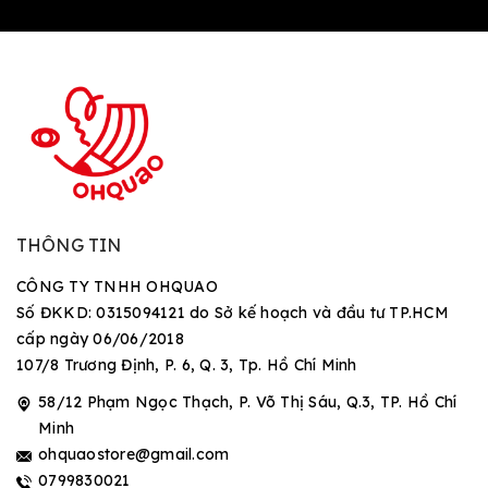
THÔNG TIN
CÔNG TY TNHH OHQUAO
Số ĐKKD: 0315094121 do Sở kế hoạch và đầu tư TP.HCM
cấp ngày 06/06/2018
107/8 Trương Định, P. 6, Q. 3, Tp. Hồ Chí Minh
58/12 Phạm Ngọc Thạch, P. Võ Thị Sáu, Q.3, TP. Hồ Chí
Minh
ohquaostore@gmail.com
0799830021