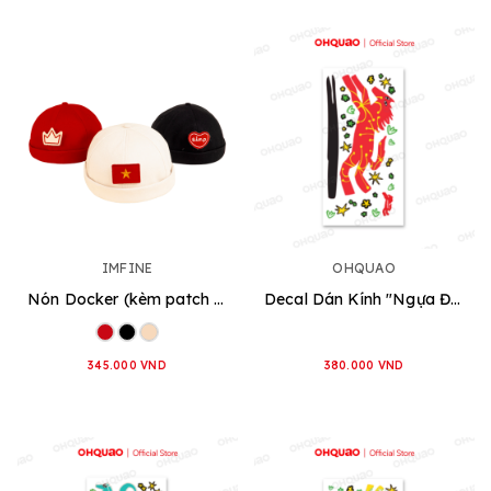
IMFINE
OHQUAO
Nón Docker (kèm patch Lá cờ Việt Nam) [3 loại]
Decal Dán Kính "Ngựa Đỏ"
345.000 VND
380.000 VND