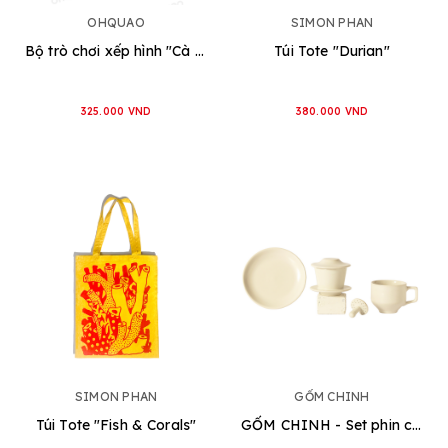
OHQUAO
SIMON PHAN
Bộ trò chơi xếp hình "Cà Phê Phin"
Túi Tote "Durian"
325.000 VND
380.000 VND
SIMON PHAN
GỐM CHINH
Túi Tote "Fish & Corals"
GỐM CHINH - Set phin cafe Một Cột [2 loại]