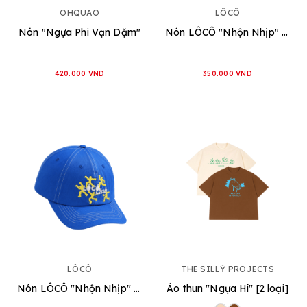
OHQUAO
LÔCÔ
Nón "Ngựa Phi Vạn Dặm"
Nón LÔCÔ "Nhộn Nhịp" [Xanh Lá]
420.000 VND
350.000 VND
LÔCÔ
THE SILLỲ PROJECTS
Nón LÔCÔ "Nhộn Nhịp" [Xanh Dương]
Áo thun "Ngựa Hí" [2 loại]