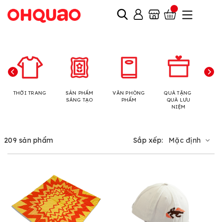
THỜI TRANG
SẢN PHẨM
VĂN PHÒNG
QUÀ TẶNG
N
SÁNG TẠO
PHẨM
QUÀ LƯU
NIỆM
209 sản phẩm
Sắp xếp:
Mặc định