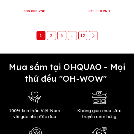
380.000 VND
520.000 VND
1
2
3
...
12
Mua sắm tại OHQUAO - Mọi
thứ đều "OH-WOW"
100% tinh thần Việt Nam
Không gian mua sắm
với góc nhìn độc đáo
truyền cảm hứng