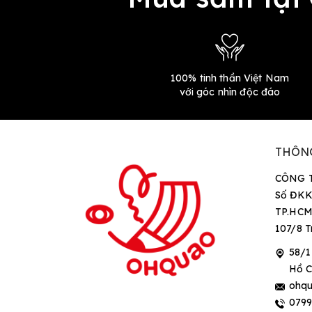
100% tinh thần Việt Nam
với góc nhìn độc đáo
THÔN
CÔNG 
Số ĐKK
TP.HCM
107/8 T
58/1
Hồ C
ohqu
079