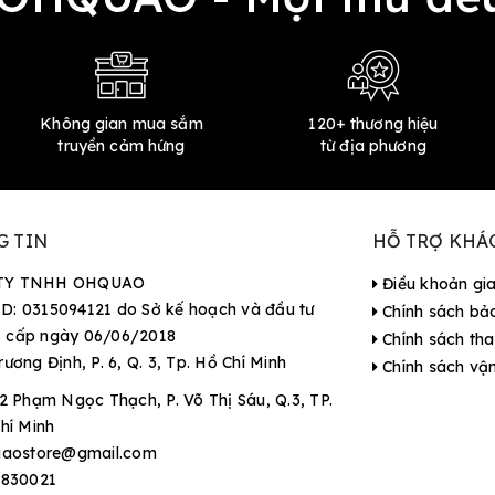
Không gian mua sắm
120+ thương hiệu
truyền cảm hứng
từ địa phương
G TIN
HỖ TRỢ KHÁ
TY TNHH OHQUAO
Điều khoản gi
D: 0315094121 do Sở kế hoạch và đầu tư
Chính sách bả
 cấp ngày 06/06/2018
Chính sách tha
rương Định, P. 6, Q. 3, Tp. Hồ Chí Minh
Chính sách vậ
2 Phạm Ngọc Thạch, P. Võ Thị Sáu, Q.3, TP.
hí Minh
aostore@gmail.com
9830021