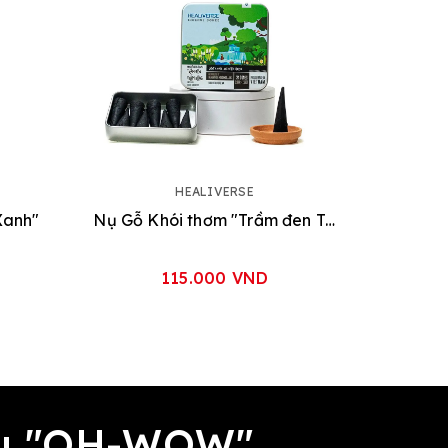
HEALIVERSE
Xanh"
Nụ Gỗ Khói thơm "Trầm đen Trám rừng"
115.000 VND
đều "OH-WOW"