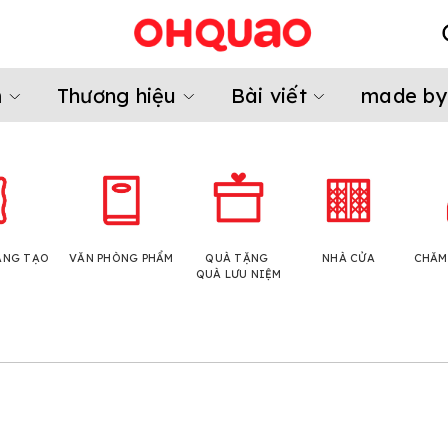
m
Thương hiệu
Bài viết
made by
ÁNG TẠO
VĂN PHÒNG PHẨM
QUÀ TẶNG
NHÀ CỬA
CHĂM
QUÀ LƯU NIỆM