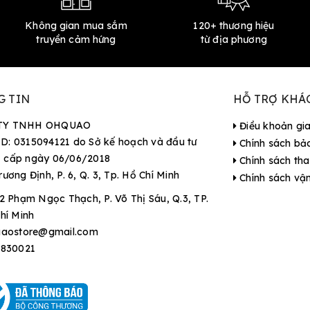
Không gian mua sắm
120+ thương hiệu
truyền cảm hứng
từ địa phương
G TIN
HỖ TRỢ KHÁ
TY TNHH OHQUAO
Điều khoản gi
D: 0315094121 do Sở kế hoạch và đầu tư
Chính sách bả
 cấp ngày 06/06/2018
Chính sách tha
rương Định, P. 6, Q. 3, Tp. Hồ Chí Minh
Chính sách vậ
2 Phạm Ngọc Thạch, P. Võ Thị Sáu, Q.3, TP.
hí Minh
aostore@gmail.com
9830021