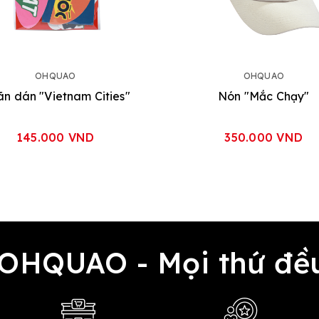
OHQUAO
OHQUAO
n dán "Vietnam Cities"
Nón "Mắc Chạy"
145.000 VND
350.000 VND
 OHQUAO - Mọi thứ 