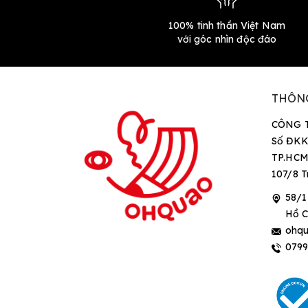
100% tinh thần Việt Nam
với góc nhìn độc đáo
THÔN
CÔNG 
Số ĐKK
TP.HCM
107/8 T
58/1
Hồ C
ohqu
079