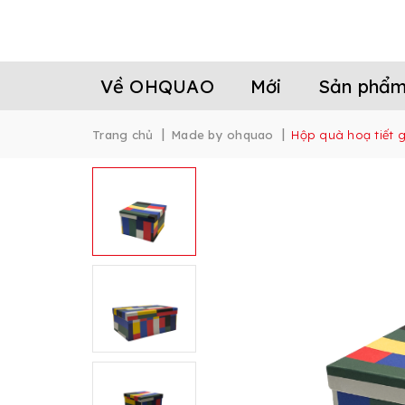
Về OHQUAO
Mới
Sản phẩ
|
|
Trang chủ
Made by ohquao
Hộp quà hoạ tiết gó