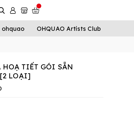
 ohquao
OHQUAO Artists Club
 HOẠ TIẾT GÓI SẴN
[2 LOẠI]
D