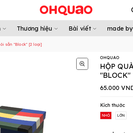
m
Thương hiệu
Bài viết
made by
i sẵn "Block" [2 loại]
OHQUAO
HỘP QUÀ
"BLOCK" 
65.000 VN
Kích thước
NHỎ
LỚN