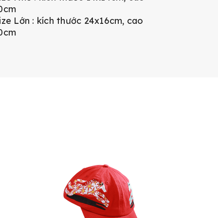
0cm
ize Lớn : kích thước 24x16cm, cao
0cm