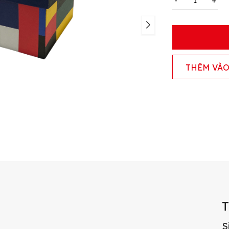
-
+
THÊM VÀO
S