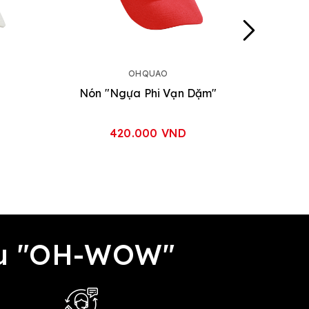
OHQUAO
Nón "Ngựa Phi Vạn Dặm"
420.000 VND
đều "OH-WOW"