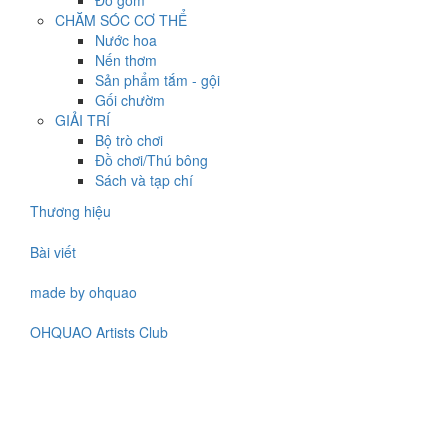
Đồ gốm
CHĂM SÓC CƠ THỂ
Nước hoa
Nến thơm
Sản phẩm tắm - gội
Gối chườm
GIẢI TRÍ
Bộ trò chơi
Đồ chơi/Thú bông
Sách và tạp chí
Thương hiệu
Bài viết
made by ohquao
OHQUAO Artists Club