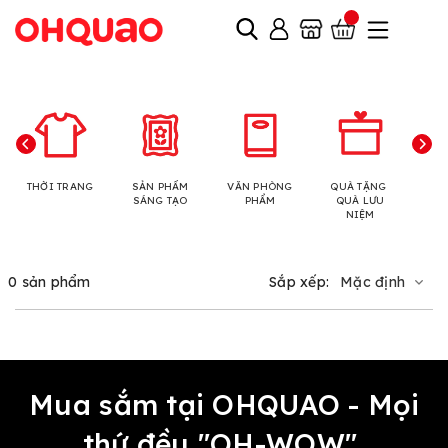
THỜI TRANG
SẢN PHẨM
VĂN PHÒNG
QUÀ TẶNG
N
SÁNG TẠO
PHẨM
QUÀ LƯU
NIỆM
0 sản phẩm
Sắp xếp:
Mặc định
Mua sắm tại OHQUAO - Mọi
thứ đều "OH-WOW"