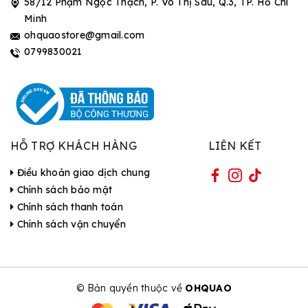
58/12 Phạm Ngọc Thạch, P. Võ Thị Sáu, Q.3, TP. Hồ Chí
Minh
ohquaostore@gmail.com
0799830021
HỖ TRỢ KHÁCH HÀNG
LIÊN KẾT
Điều khoản giao dịch chung
Chính sách bảo mật
Chính sách thanh toán
Chính sách vận chuyển
© Bản quyền thuộc về
OHQUAO
| Cung cấp bởi Sapo