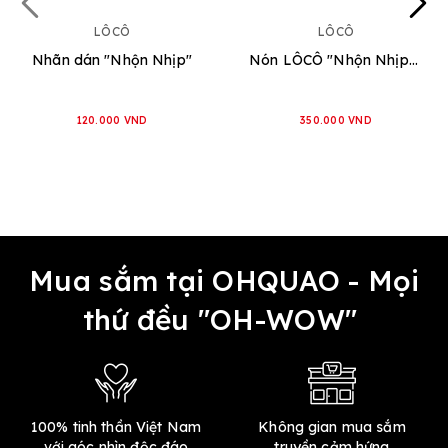
LÔCÔ
LÔCÔ
Nhãn dán "Nhộn Nhịp"
Nón LÔCÔ "Nhộn Nhịp" [Xanh Lá]
120.000 VND
350.000 VND
Mua sắm tại OHQUAO - Mọi
thứ đều "OH-WOW"
100% tinh thần Việt Nam
Không gian mua sắm
với góc nhìn độc đáo
truyền cảm hứng