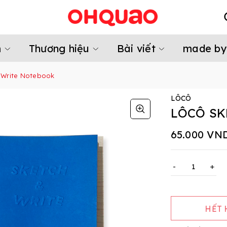
m
Thương hiệu
Bài viết
made by
 Write Notebook
LÔCÔ
LÔCÔ SK
65.000 VN
-
+
HẾT