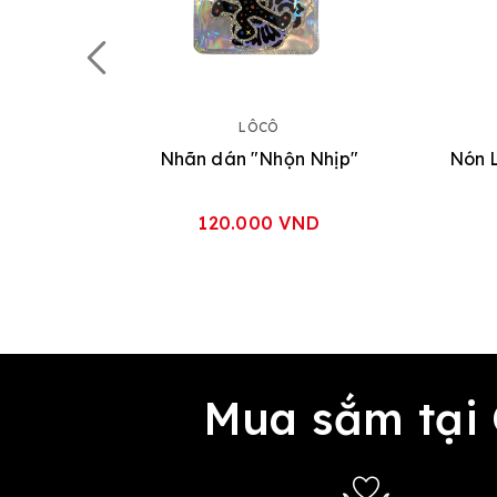
LÔCÔ
Nhãn dán "Nhộn Nhịp"
120.000 VND
Mua sắm tại