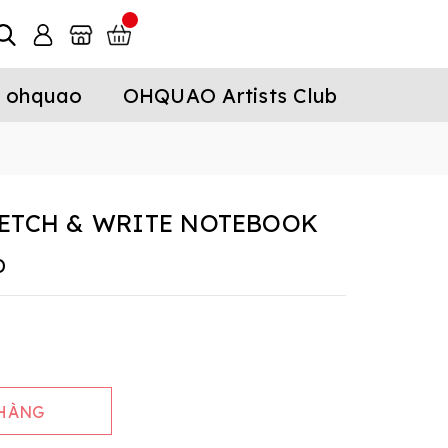
 ohquao
OHQUAO Artists Club
ETCH & WRITE NOTEBOOK
D
 HÀNG