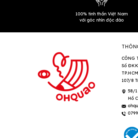
100% tinh thần Việt Nam
với góc nhìn độc đáo
THÔN
CÔNG 
Số ĐKK
TP.HCM
107/8 T
58/1
Hồ C
ohqu
079