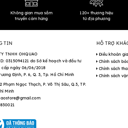
Không gian mua sắm
120+ thương hiệu
truyền cảm hứng
từ địa phương
G TIN
HỖ TRỢ KHÁ
TY TNHH OHQUAO
Điều khoản gi
D: 0315094121 do Sở kế hoạch và đầu tư
Chính sách bả
 cấp ngày 06/06/2018
Chính sách tha
rương Định, P. 6, Q. 3, Tp. Hồ Chí Minh
Chính sách vậ
2 Phạm Ngọc Thạch, P. Võ Thị Sáu, Q.3, TP.
hí Minh
aostore@gmail.com
9830021