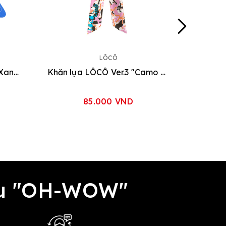
LÔCÔ
Nón LÔCÔ "Nhộn Nhịp" [Xanh Dương]
Khăn lụa LÔCÔ Ver.3 "Camo Pink"
85.000 VND
đều "OH-WOW"