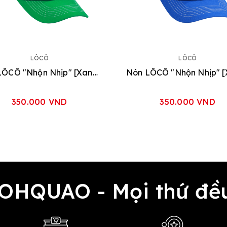
LÔCÔ
LÔCÔ
Nón LÔCÔ "Nhộn Nhịp" [Xanh Lá]
350.000 VND
350.000 VND
 OHQUAO - Mọi thứ 