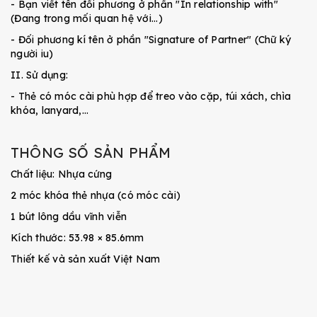
- Bạn viết tên đối phương ở phần "In relationship with"
(Đang trong mối quan hệ với...)
- Đối phương kí tên ở phần "Signature of Partner" (Chữ ký
người iu)
II. Sử dụng:
- Thẻ có móc cài phù hợp để treo vào cặp, túi xách, chìa
khóa, lanyard,...
THÔNG SỐ SẢN PHẨM
Chất liệu: Nhựa cứng
2 móc khóa thẻ nhựa (có móc cài)
1 bút lông dầu vĩnh viễn
Kích thước: 53.98 × 85.6mm
Thiết kế và sản xuất Việt Nam