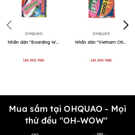
OHQUAO
OHQUAO
Nhãn dán "Boarding World"
Nhãn dán "Vietnam Cities"
145.000 VND
145.000 VND
Mua sắm tại OHQUAO - Mọi
thứ đều "OH-WOW"