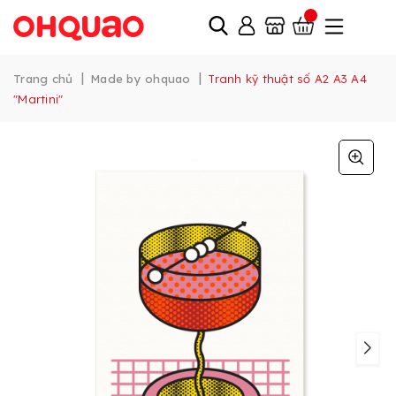
|
|
Trang chủ
Made by ohquao
Tranh kỹ thuật số A2 A3 A4
"Martini"