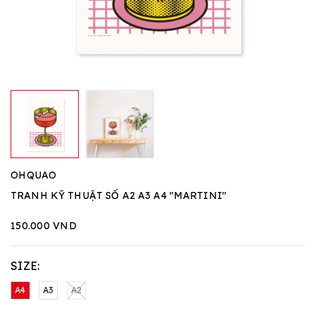
OHQUAO
TRANH KỸ THUẬT SỐ A2 A3 A4 "MARTINI"
150.000 VND
SIZE:
A4
A3
A2