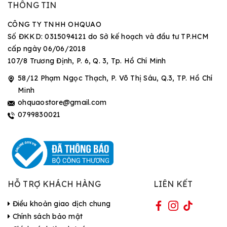
THÔNG TIN
CÔNG TY TNHH OHQUAO
Số ĐKKD: 0315094121 do Sở kế hoạch và đầu tư TP.HCM
cấp ngày 06/06/2018
107/8 Trương Định, P. 6, Q. 3, Tp. Hồ Chí Minh
58/12 Phạm Ngọc Thạch, P. Võ Thị Sáu, Q.3, TP. Hồ Chí
Minh
ohquaostore@gmail.com
0799830021
HỖ TRỢ KHÁCH HÀNG
LIÊN KẾT
Điều khoản giao dịch chung
Chính sách bảo mật