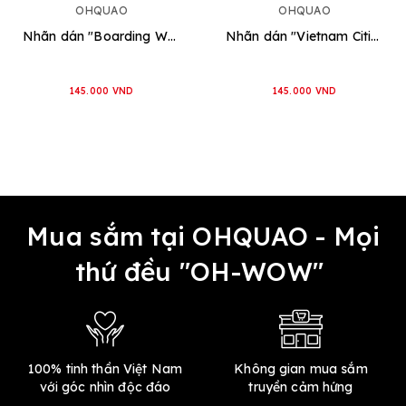
OHQUAO
OHQUAO
Nhãn dán "Boarding World"
Nhãn dán "Vietnam Cities"
145.000 VND
145.000 VND
Mua sắm tại OHQUAO - Mọi
thứ đều "OH-WOW"
100% tinh thần Việt Nam
Không gian mua sắm
với góc nhìn độc đáo
truyền cảm hứng