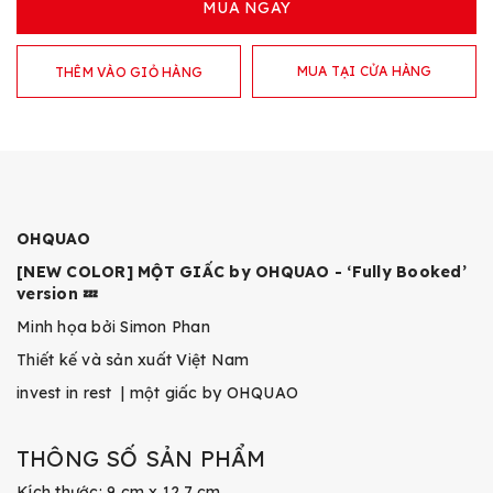
MUA NGAY
MUA TẠI CỬA HÀNG
THÊM VÀO GIỎ HÀNG
OHQUAO
[NEW COLOR] MỘT GIẤC by OHQUAO - ‘Fully Booked’
version 💤
Minh họa bởi Simon Phan
Thiết kế và sản xuất Việt Nam
invest in rest | một giấc by OHQUAO
THÔNG SỐ SẢN PHẨM
Kích thước: 9 cm x 12.7 cm