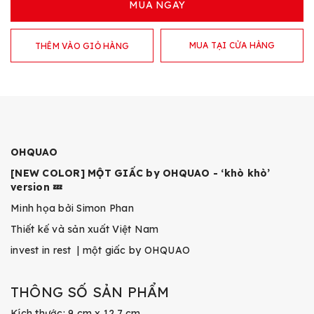
MUA NGAY
MUA TẠI CỬA HÀNG
THÊM VÀO GIỎ HÀNG
OHQUAO
[NEW COLOR] MỘT GIẤC by OHQUAO - ‘khò khò’
version 💤
Minh họa bởi Simon Phan
Thiết kế và sản xuất Việt Nam
invest in rest | một giấc by OHQUAO
THÔNG SỐ SẢN PHẨM
Kích thước: 9 cm x 12.7 cm