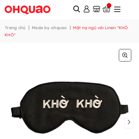
|
|
Trang chủ
Made by ohquao
Mặt nạ ngủ vải Linen "KHÒ
KHÒ"