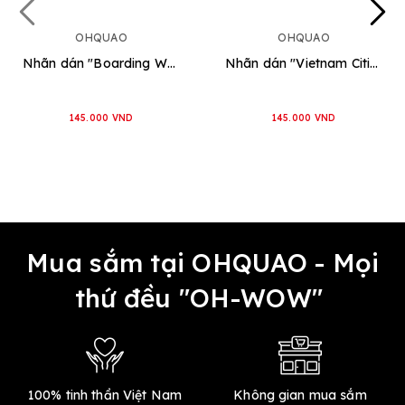
OHQUAO
OHQUAO
Nhãn dán "Boarding World"
Nhãn dán "Vietnam Cities"
145.000 VND
145.000 VND
Mua sắm tại OHQUAO - Mọi
thứ đều "OH-WOW"
100% tinh thần Việt Nam
Không gian mua sắm