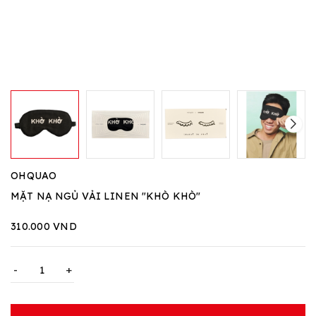
OHQUAO
MẶT NẠ NGỦ VẢI LINEN "KHÒ KHÒ"
310.000 VND
-
+