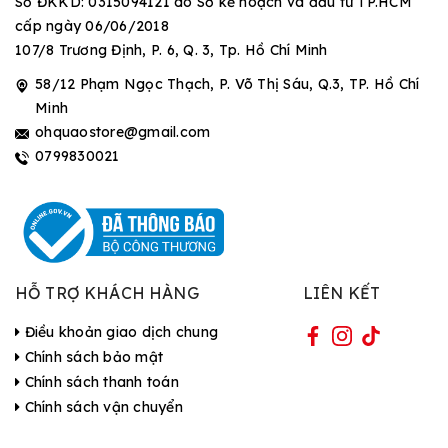
Số ĐKKD: 0315094121 do Sở kế hoạch và đầu tư TP.HCM
cấp ngày 06/06/2018
107/8 Trương Định, P. 6, Q. 3, Tp. Hồ Chí Minh
58/12 Phạm Ngọc Thạch, P. Võ Thị Sáu, Q.3, TP. Hồ Chí
Minh
ohquaostore@gmail.com
0799830021
HỖ TRỢ KHÁCH HÀNG
LIÊN KẾT
Điều khoản giao dịch chung
Chính sách bảo mật
Chính sách thanh toán
Chính sách vận chuyển