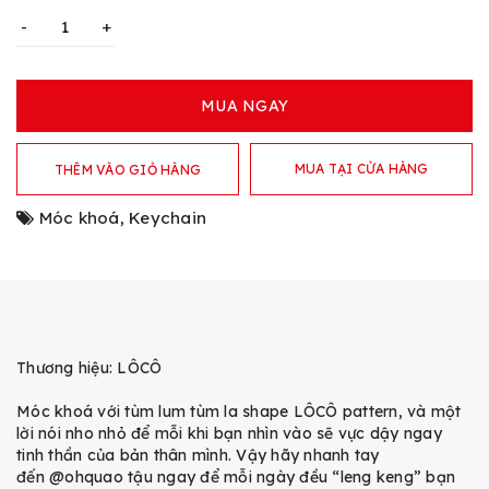
-
+
MUA NGAY
MUA TẠI CỬA HÀNG
THÊM VÀO GIỎ HÀNG
Móc khoá
,
Keychain
Thương hiệu: LÔCÔ
Móc khoá với tùm lum tùm la shape LÔCÔ pattern, và một
lời nói nho nhỏ để mỗi khi bạn nhìn vào sẽ vực dậy ngay
tinh thần của bản thân mình. Vậy hãy nhanh tay
đến
@ohquao
tậu ngay để mỗi ngày đều “leng keng” bạn