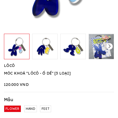
LÔCÔ
MÓC KHOÁ "LÔCÔ - Ố DỀ" [3 LOẠI]
120.000 VND
Mẫu
FLOWER
HAND
FEET