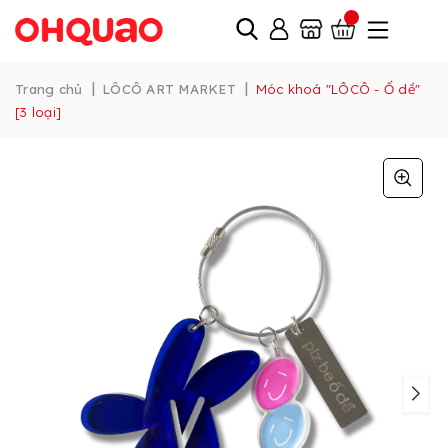
|
|
Trang chủ
LÔCÔ ART MARKET
Móc khoá "LÔCÔ - Ố dề"
[3 loại]