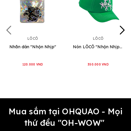
LÔCÔ
LÔCÔ
Nhãn dán "Nhộn Nhịp"
Nón LÔCÔ "Nhộn Nhịp" [Xanh Lá]
120.000 VND
350.000 VND
Mua sắm tại OHQUAO - Mọi
thứ đều "OH-WOW"