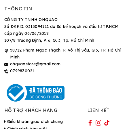
THÔNG TIN
CÔNG TY TNHH OHQUAO
Số ĐKKD: 0315094121 do Sở kế hoạch và đầu tư TP.HCM
cấp ngày 06/06/2018
107/8 Trương Định, P. 6, Q. 3, Tp. Hồ Chí Minh
58/12 Phạm Ngọc Thạch, P. Võ Thị Sáu, Q.3, TP. Hồ Chí
Minh
ohquaostore@gmail.com
0799830021
HỖ TRỢ KHÁCH HÀNG
LIÊN KẾT
Điều khoản giao dịch chung
Chính sách bảo mật