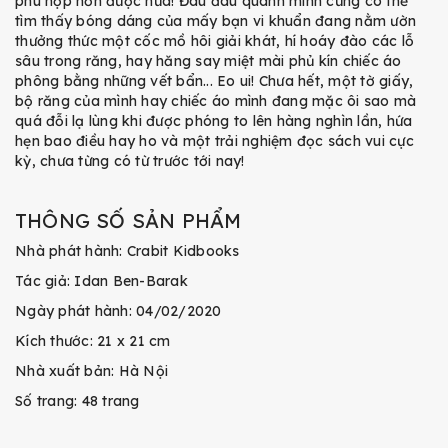
phù hợp hơn được nữa! Đâu đâu quanh mình cũng có thể
tìm thấy bóng dáng của mấy bạn vi khuẩn đang nằm ườn
thưởng thức một cốc mồ hôi giải khát, hí hoáy đào các lỗ
sâu trong răng, hay hăng say miệt mài phủ kín chiếc áo
phông bằng những vết bẩn... Eo ui! Chưa hết, một tờ giấy,
bộ răng của mình hay chiếc áo mình đang mặc ôi sao mà
quá đỗi lạ lùng khi được phóng to lên hàng nghìn lần, hứa
hẹn bao điều hay ho và một trải nghiệm đọc sách vui cực
kỳ, chưa từng có từ trước tới nay!
THÔNG SỐ SẢN PHẨM
Nhà phát hành: Crabit Kidbooks
Tác giả: Idan Ben-Barak
Ngày phát hành: 04/02/2020
Kích thước: 21 x 21 cm
Nhà xuất bản: Hà Nội
Số trang: 48 trang