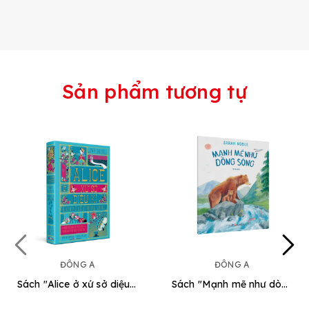
Sản phẩm tương tự
ĐÔNG A
ĐÔNG A
Sách "Alice ở xứ sở diệu kì và alice ở xứ sở trong gương" NXB Đông A
Sách "Mạnh mẽ như dòng sông"