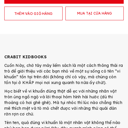
MUA TẠI CỬA HÀNG
THÊM VÀO GIỎ HÀNG
CRABIT KIDBOOKS
Cuốn Này, chớ táy máy liếm sách là một cách thông thái ra
trò để giới thiệu với các bạn nhỏ về một sự sống có tên “vi
khuẩn” tồn tại trên đời (không chỉ có vậy, mà chúng còn
tồn tại ở KHẮP mọi nơi xung quanh ta nữa ấy chứ!).
Học biết về vi khuẩn đúng thật dễ ẹc với những nhân vật
tròn ủng ngồ ngộ và lời thoại hóm hỉnh hài hước (dù thi
thoảng có hơi ghê ghê). Mà tụi nhóc thì lúc nào chẳng thích
mê thích mệt và tò mò chết được với những thứ quái đản
rờn rợn cơ chứ.
Tèn ten, quả đúng vi khuẩn là một nhân vật không thể nào