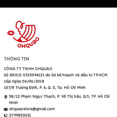
THÔNG TIN
CÔNG TY TNHH OHQUAO
Số ĐKKD: 0315094121 do Sở kế hoạch và đầu tư TP.HCM
cấp ngày 06/06/2018
107/8 Trương Định, P. 6, Q. 3, Tp. Hồ Chí Minh
58/12 Phạm Ngọc Thạch, P. Võ Thị Sáu, Q.3, TP. Hồ Chí
Minh
ohquaostore@gmail.com
0799830021