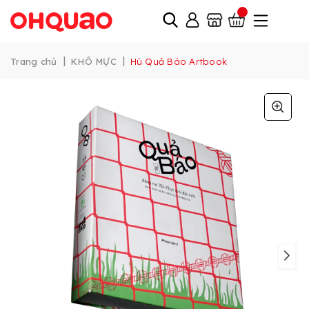
|
|
Trang chủ
KHÔ MỰC
Hù Quả Báo Artbook