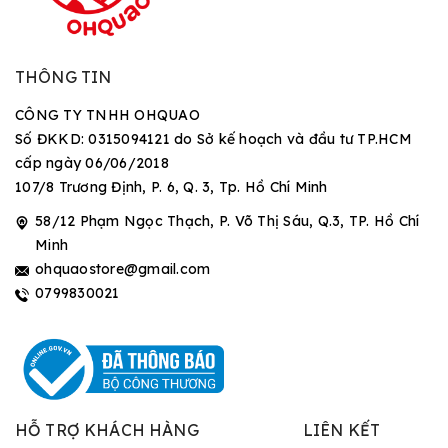
THÔNG TIN
CÔNG TY TNHH OHQUAO
Số ĐKKD: 0315094121 do Sở kế hoạch và đầu tư TP.HCM
cấp ngày 06/06/2018
107/8 Trương Định, P. 6, Q. 3, Tp. Hồ Chí Minh
58/12 Phạm Ngọc Thạch, P. Võ Thị Sáu, Q.3, TP. Hồ Chí
Minh
ohquaostore@gmail.com
0799830021
HỖ TRỢ KHÁCH HÀNG
LIÊN KẾT