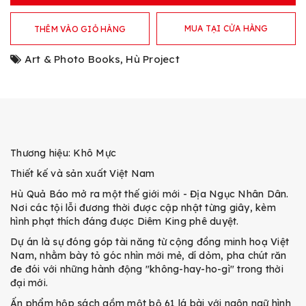
MUA TẠI CỬA HÀNG
THÊM VÀO GIỎ HÀNG
Art & Photo Books
,
Hù Project
Thương hiệu: Khô Mực
Thiết kế và sản xuất Việt Nam
Hù Quả Báo mở ra một thế giới mới - Địa Ngục Nhân Dân.
Nơi các tội lỗi đương thời được cập nhật từng giây, kèm
hình phạt thích đáng được Diêm King phê duyệt.
Dự án là sự đóng góp tài năng từ cộng đồng minh hoạ Việt
Nam, nhằm bày tỏ góc nhìn mới mẻ, dí dỏm, pha chút răn
đe đói với những hành động "không-hay-ho-gì" trong thời
đại mới.
Ấn phẩm hộp sách gồm một bộ 61 lá bài với ngôn ngữ hình