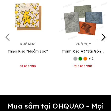
KHÔ MỰC
KHÔ MỰC
Thiệp Riso "Ngắm Sao"
Tranh Riso A3 "Sài Gòn Map"
+ 1
60.000 VND
250.000 VND
Mua sắm tại OHQUAO - Mọi