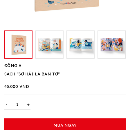
ĐÔNG A
SÁCH "SỢ HÃI LÀ BẠN TỚ"
45.000 VND
-
+
MUA NGAY