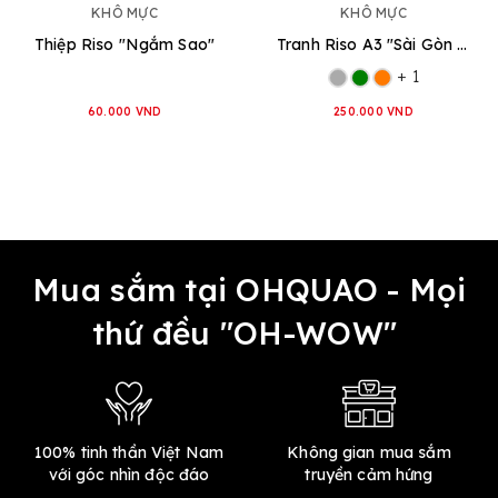
KHÔ MỰC
KHÔ MỰC
Thiệp Riso "Ngắm Sao"
Tranh Riso A3 "Sài Gòn Map"
+ 1
60.000 VND
250.000 VND
Mua sắm tại OHQUAO - Mọi
thứ đều "OH-WOW"
100% tinh thần Việt Nam
Không gian mua sắm
với góc nhìn độc đáo
truyền cảm hứng