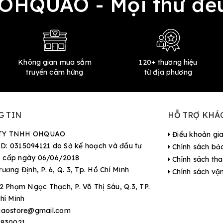
 OHQUAO - Mọi thứ 
Không gian mua sắm
120+ thương hiệu
truyền cảm hứng
từ địa phương
G TIN
HỖ TRỢ KHÁ
TY TNHH OHQUAO
Điều khoản gi
D: 0315094121 do Sở kế hoạch và đầu tư
Chính sách bả
 cấp ngày 06/06/2018
Chính sách tha
rương Định, P. 6, Q. 3, Tp. Hồ Chí Minh
Chính sách vậ
2 Phạm Ngọc Thạch, P. Võ Thị Sáu, Q.3, TP.
hí Minh
aostore@gmail.com
9830021