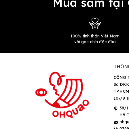
Mua sắm tại
100% tinh thần Việt Nam
với góc nhìn độc đáo
THÔN
CÔNG 
Số ĐKK
TP.HCM
107/8 T
58/1
Hồ C
ohqu
079