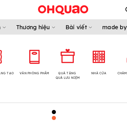
m
Thương hiệu
Bài viết
made by
ÁNG TẠO
VĂN PHÒNG PHẨM
QUÀ TẶNG
NHÀ CỬA
CHĂM
QUÀ LƯU NIỆM