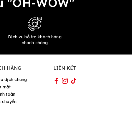
đều "OH-WOW"
Dịch vụ hỗ trợ khách hàng
nhanh chóng
CH HÀNG
LIÊN KẾT
ao dịch chung
o mật
nh toán
n chuyển