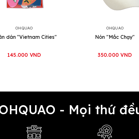
OHQUAO
OHQUAO
n dán "Vietnam Cities"
Nón "Mắc Chạy"
145.000 VND
350.000 VND
 OHQUAO - Mọi thứ 