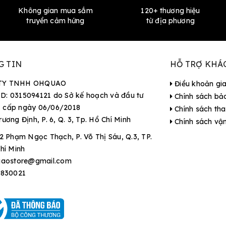
Không gian mua sắm
120+ thương hiệu
truyền cảm hứng
từ địa phương
G TIN
HỖ TRỢ KHÁ
TY TNHH OHQUAO
Điều khoản gi
D: 0315094121 do Sở kế hoạch và đầu tư
Chính sách bả
 cấp ngày 06/06/2018
Chính sách tha
rương Định, P. 6, Q. 3, Tp. Hồ Chí Minh
Chính sách vậ
2 Phạm Ngọc Thạch, P. Võ Thị Sáu, Q.3, TP.
hí Minh
aostore@gmail.com
9830021