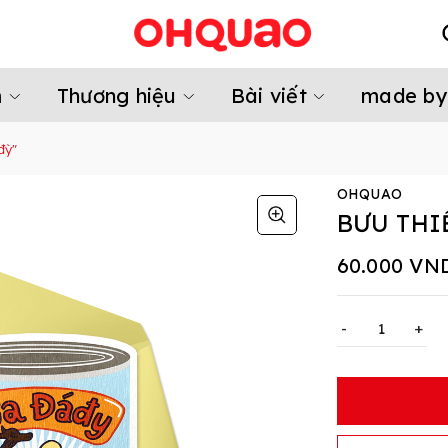
m
Thương hiệu
Bài viết
made by
đỳ"
OHQUAO
BƯU THI
60.000 VN
-
+