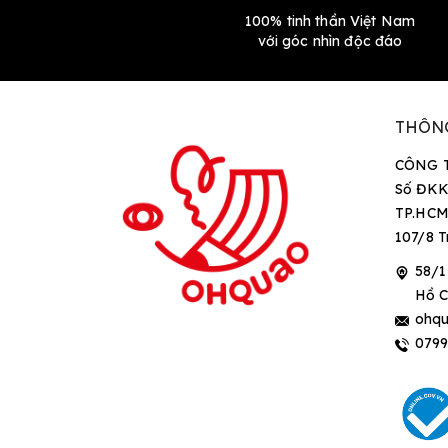
100% tinh thần Việt Nam
với góc nhìn độc đáo
THÔN
CÔNG 
Số ĐKK
TP.HCM
107/8 T
58/1
Hồ C
ohqu
079