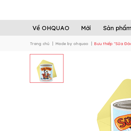
Về OHQUAO
Mới
Sản phẩ
|
|
Trang chủ
Made by ohquao
Bưu thiếp "Sữa Đá