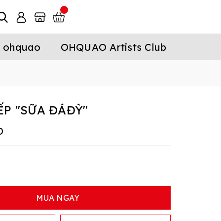
 ohquao
OHQUAO Artists Club
ẾP "SỮA ĐÁĐỲ"
D
MUA NGAY