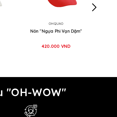
OHQUAO
Nón "Ngựa Phi Vạn Dặm"
420.000 VND
đều "OH-WOW"