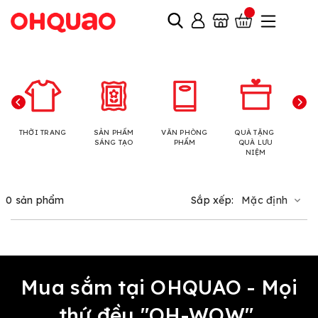
THỜI TRANG
SẢN PHẨM
VĂN PHÒNG
QUÀ TẶNG
N
SÁNG TẠO
PHẨM
QUÀ LƯU
NIỆM
0 sản phẩm
Sắp xếp:
Mặc định
Mua sắm tại OHQUAO - Mọi
thứ đều "OH-WOW"