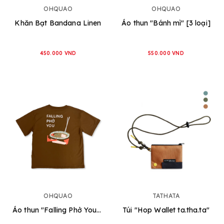
OHQUAO
OHQUAO
Khăn Bạt Bandana Linen
Áo thun "Bánh mì" [3 loại]
450.000 VND
550.000 VND
OHQUAO
TATHATA
Áo thun "Falling Phở You" [3 loại]
Túi "Hop Wallet ta.tha.ta"