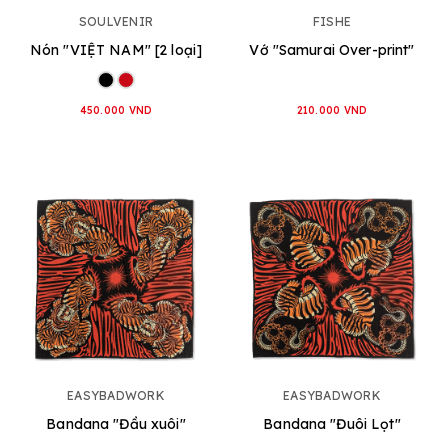
SOULVENIR
FISHE
Nón "VIỆT NAM" [2 loại]
Vớ "Samurai Over-print"
450.000 VND
210.000 VND
EASYBADWORK
EASYBADWORK
Bandana "Đầu xuôi"
Bandana "Đuôi Lọt"