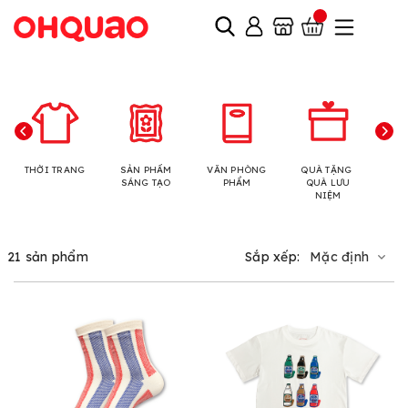
THỜI TRANG
SẢN PHẨM
VĂN PHÒNG
QUÀ TẶNG
N
SÁNG TẠO
PHẨM
QUÀ LƯU
NIỆM
21 sản phẩm
Sắp xếp:
Mặc định