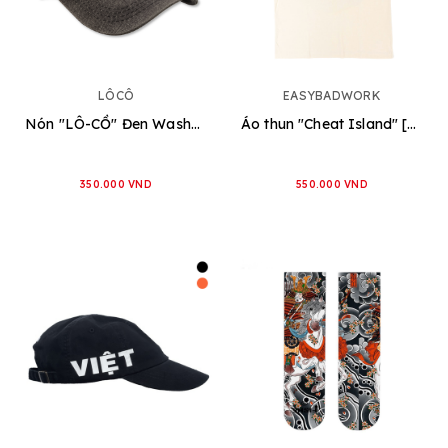
LÔCÔ
EASYBADWORK
Nón "LÔ-CỒ" Đen Washed
Áo thun "Cheat Island" [3 loại]
350.000 VND
550.000 VND