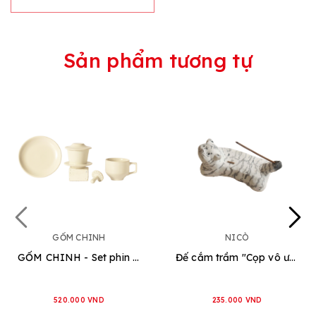
Sản phẩm tương tự
GỐM CHINH
NICÒ
GỐM CHINH - Set phin cafe Một Cột [2 loại]
Đế cắm trầm "Cọp vô ưu"
520.000 VND
235.000 VND