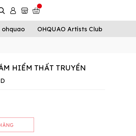
 ohquao
OHQUAO Artists Club
ÁM HIỂM THẤT TRUYỀN
ND
 HÀNG