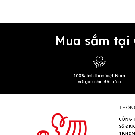
Mua sắm tại
100% tinh thần Việt Nam
với góc nhìn độc đáo
THÔN
CÔNG 
Số ĐKK
TP.HCM