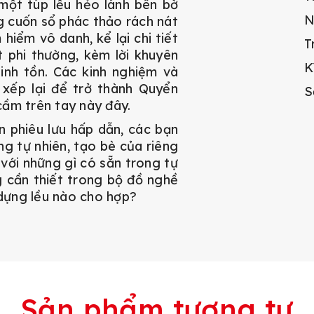
 một túp lều hẻo lánh bên bờ
N
g cuốn sổ phác thảo rách nát
hiểm vô danh, kể lại chi tiết
T
t phi thường, kèm lời khuyên
K
nh tồn. Các kinh nghiệm và
xếp lại để trở thành Quyển
S
ầm trên tay này đây.
n phiêu lưu hấp dẫn, các bạn
g tự nhiên, tạo bè của riêng
 với những gì có sẵn trong tự
g cần thiết trong bộ đồ nghề
dựng lều nào cho hợp?
Sản phẩm tương tự