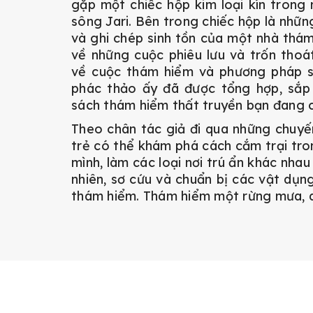
gặp một chiếc hộp kim loại kín trong
sông Jari. Bên trong chiếc hộp là nhữn
và ghi chép sinh tồn của một nhà thám 
về những cuộc phiêu lưu và trốn thoá
về cuộc thám hiểm và phương pháp si
phác thảo ấy đã được tổng hợp, sắp 
sách thám hiểm thất truyền bạn đang c
Theo chân tác giả đi qua những chuyế
trẻ có thể khám phá cách cắm trại tron
mình, làm các loại nơi trú ẩn khác nhau
nhiên, sơ cứu và chuẩn bị các vật dụn
thám hiểm. Thám hiểm một rừng mưa, 