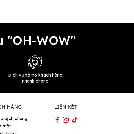
đều "OH-WOW"
Dịch vụ hỗ trợ khách hàng
nhanh chóng
CH HÀNG
LIÊN KẾT
ao dịch chung
o mật
nh toán