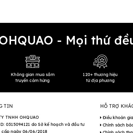
 OHQUAO - Mọi thứ 
Không gian mua sắm
120+ thương hiệu
truyền cảm hứng
từ địa phương
G TIN
HỖ TRỢ KHÁ
TY TNHH OHQUAO
Điều khoản gi
D: 0315094121 do Sở kế hoạch và đầu tư
Chính sách bả
 cấp ngày 06/06/2018
Chính sách tha