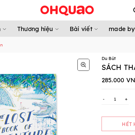
m
Thương hiệu
Bài viết
made by
ền
Du Bút
SÁCH TH
285.000 V
-
+
HẾT