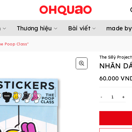
m
Thương hiệu
Bài viết
made by
he Poop Class"
The Sillỳ Project
NHÃN DÁ
60.000 VN
-
+