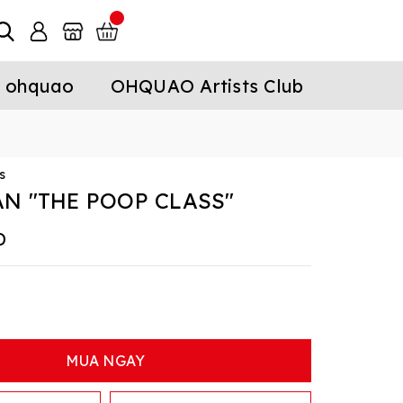
 ohquao
OHQUAO Artists Club
s
N "THE POOP CLASS"
D
MUA NGAY