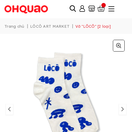
|
|
Trang chủ
LÔCÔ ART MARKET
Vớ "LÔCÔ" [2 loại]