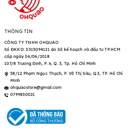
THÔNG TIN
CÔNG TY TNHH OHQUAO
Số ĐKKD: 0315094121 do Sở kế hoạch và đầu tư TP.HCM
cấp ngày 06/06/2018
107/8 Trương Định, P. 6, Q. 3, Tp. Hồ Chí Minh
58/12 Phạm Ngọc Thạch, P. Võ Thị Sáu, Q.3, TP. Hồ Chí
Minh
ohquaostore@gmail.com
0799830021